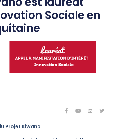
wano est lauréat
novation Sociale en
uitaine
du Projet Kiwano